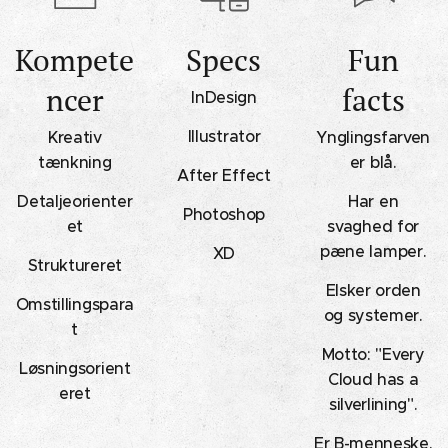
Kompete
Specs
Fun
ncer
facts
InDesign
Illustrator
Kreativ
Ynglingsfarven
tænkning
er blå.
After Effect
Detaljeorienter
Har en
Photoshop
et
svaghed for
pæne lamper.
XD
Struktureret
Elsker orden
Omstillingspara
og systemer.
t
Motto: "Every
Løsningsorient
Cloud has a
eret
silverlining".
Er B-menneske.