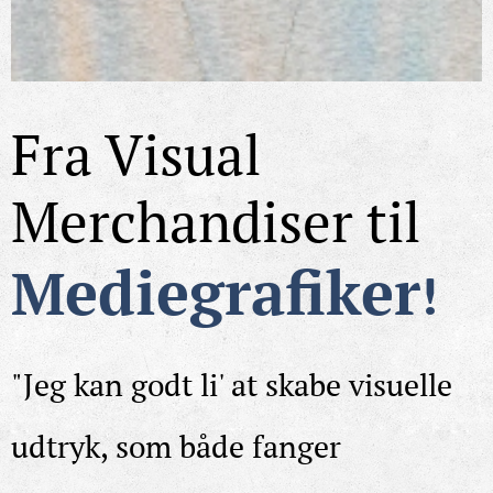
Fra
Visual
Merchand
ise
r
t
i
l
ed
iegrafiker
M
!
"Jeg kan godt li' at skabe visuelle
udtryk, som både fanger