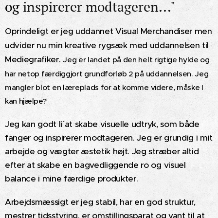
og
inspirerer modtageren..."
Oprindeligt er jeg uddannet Visual Merchandiser men
udvider nu min kreative rygsæk med uddannelsen til
Mediegrafiker.
Jeg er landet på den helt rigtige hylde og
har netop færdiggjort grundforløb 2 på uddannelsen. Jeg
mangler blot en læreplads for at komme videre, måske I
kan hjælpe?
Jeg kan godt li´ at skabe visuelle udtryk, som både
fanger og inspirerer modtageren. Jeg er grundig i mit
arbejde og vægter æstetik højt. Jeg stræber altid
efter at skabe en bagvedliggende ro og visuel
balance i mine færdige produkter.
Arbejdsmæssigt er jeg stabil, har en god struktur,
mestrer tidsstyring, er omstillingsparat og vant til at